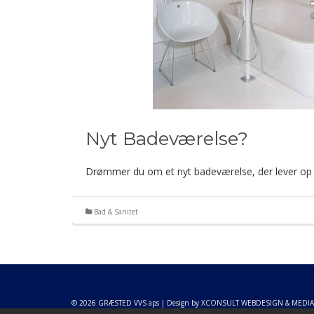
Nyt Badeværelse?
Drømmer du om et nyt badeværelse, der lever op 
Bad & Sanitet
© 2026 GRÆSTED VVS aps | Design by
XCONSULT WEBDESIGN & MEDIA